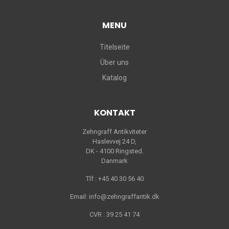
MENU
Titelseite
Über uns
Katalog
KONTAKT
Zehngraff Antikviteter
Haslevvej 24 D,
DK - 4100 Ringsted.
Danmark
Tlf : +45 40 30 56 40
Email: info@zehngraffantik.dk
CVR : 39 25 41 74