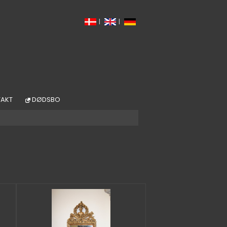
|
|
AKT
DØDSBO