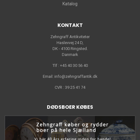
Katalog
KONTAKT
Zehngraff Antikviteter
Haslevvej 24 D,
DK - 4100 Ringsted.
Danmark
Tlf : +45 40 30 56 40
Email: info@zehngraffantik.dk
CVR : 39 25 41 74
DØDSBOER KØBES