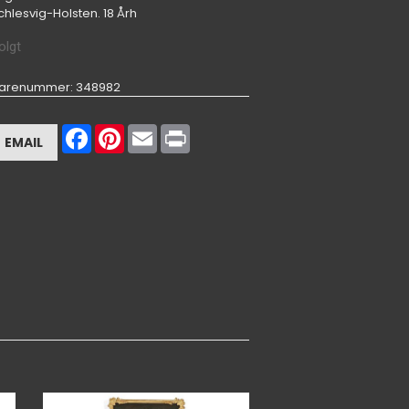
chlesvig-Holsten. 18 Årh
olgt
arenummer
: 348982
Facebook
Pinterest
Email
Print
EMAIL