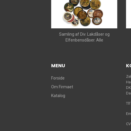
Samling af Div. Lakdåser og
Elfenbensdåser. Alle
MENU
K
Ze
Forside
Ha
Om Firmaet
DK
Da
Katalog
Tlf
Em
CV