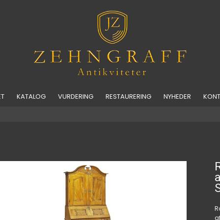
ET
KATALOG
VURDERING
RESTAURERING
NYHEDER
KONT
a
S
R
a