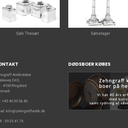
Sølv Thesæt
Sølvstager
ONTAKT
DØDSBOER KØBES
hngraff Antikviteter
slevvej 24 D,
 - 4100 Ringsted.
nmark
 : +45 40 30 56 40
ail: info@zehngraffantik.dk
R : 39 25 41 74