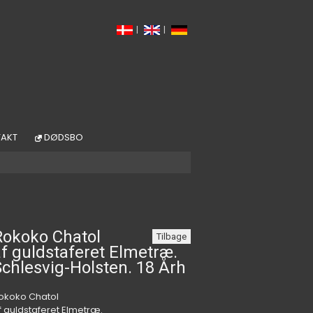
|
|
AKT
DØDSBO
Rokoko Chatol
Tilbage
f guldstaferet Elmetræ.
chlesvig-Holsten. 18 Årh
okoko Chatol
f guldstaferet Elmetræ.