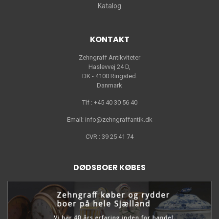
Katalog
KONTAKT
Zehngraff Antikviteter
Haslevvej 24 D,
DK - 4100 Ringsted.
Danmark
Tlf : +45 40 30 56 40
Email: info@zehngraffantik.dk
CVR : 39 25 41 74
DØDSBOER KØBES