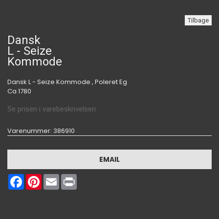
Tilbage
Dansk
L - Seize
Kommode
Dansk L - Seize Kommode , Poleret Eg
Ca 1780
Se prisen i varebeskrivelsen
Varenummer
: 386910
EMAIL
Facebook
Pinterest
Email
Print