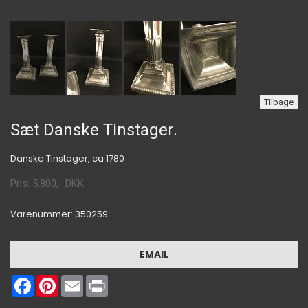
Tilbage
Sæt Danske Tinstager.
Danske Tinstager, ca 1780
Pris:
5.800
,-
DKK
Varenummer
: 350259
EMAIL
Facebook
Pinterest
Email
Print