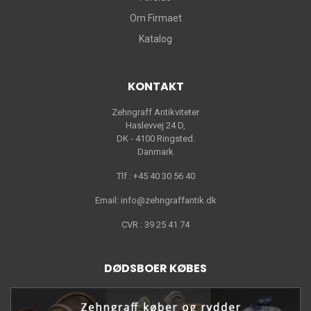
Om Firmaet
Katalog
KONTAKT
Zehngraff Antikviteter
Haslevvej 24 D,
DK - 4100 Ringsted.
Danmark
Tlf : +45 40 30 56 40
Email: info@zehngraffantik.dk
CVR : 39 25 41 74
DØDSBOER KØBES