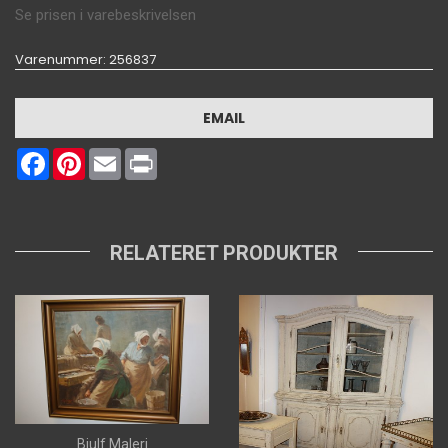
Se prisen i varebeskrivelsen
Varenummer
: 256837
EMAIL
Facebook
Pinterest
Email
Print
RELATERET PRODUKTER
Bjulf Maleri