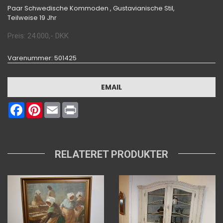
Paar Schwedische Kommoden , Gustavianische Stil,
Teilweise 19 Jhr
Preis:
24.000
,-
DKK
Varenummer
: 501425
EMAIL
Facebook
Pinterest
Email
Print
RELATERET PRODUKTER