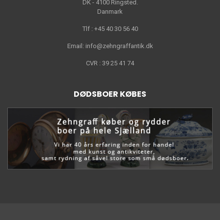
DK - 4100 Ringsted.
Danmark
Tlf : +45 40 30 56 40
Email: info@zehngraffantik.dk
CVR : 39 25 41 74
DØDSBOER KØBES