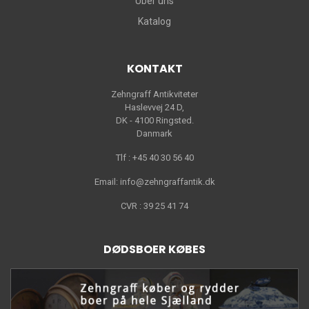
Über uns
Katalog
KONTAKT
Zehngraff Antikviteter
Haslevvej 24 D,
DK - 4100 Ringsted.
Danmark
Tlf : +45 40 30 56 40
Email: info@zehngraffantik.dk
CVR : 39 25 41 74
DØDSBOER KØBES